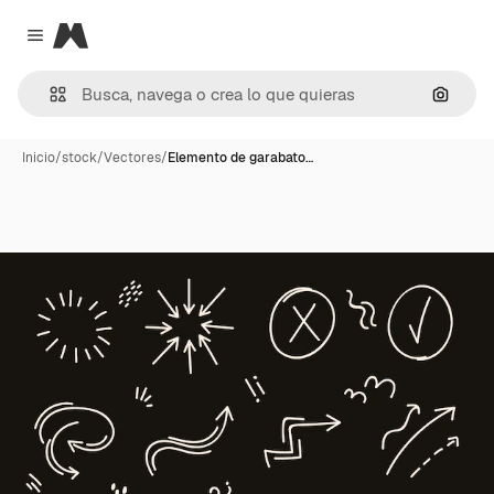
Magnific
Close menu
Buscar
Inicio
/
stock
/
Vectores
/
Elemento de garabato…