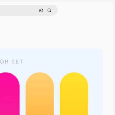
Buscar por imagen
Buscar