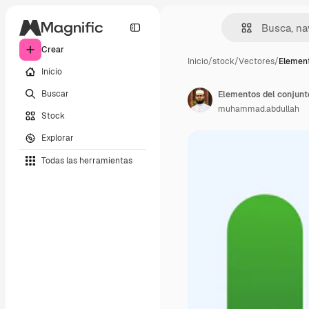
Crear
Inicio
/
stock
/
Vectores
/
Element
Inicio
Buscar
Elementos del conjunto
muhammad.abdullah
Stock
Explorar
Todas las herramientas