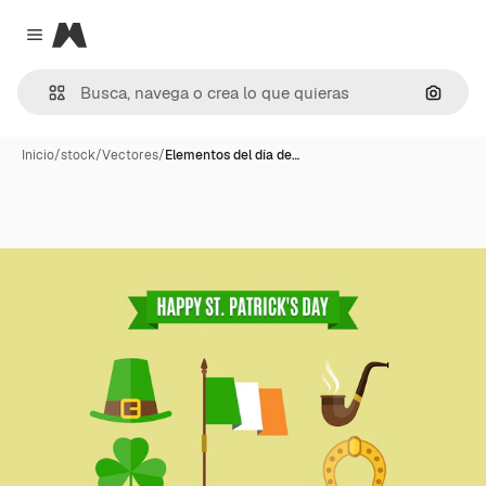
Magnific
Close menu
Buscar
Inicio
/
stock
/
Vectores
/
Elementos del día de…