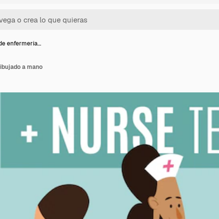
de enfermería…
dibujado a mano