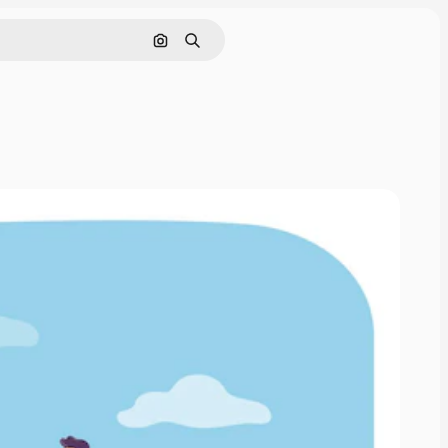
Buscar por imagen
Buscar