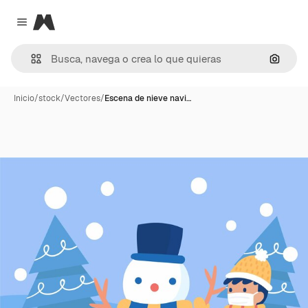
Magnific
Close menu
Buscar
Inicio
/
stock
/
Vectores
/
Escena de nieve navi…