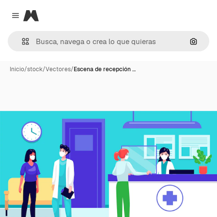
Magnific
Close menu
Buscar
Inicio
/
stock
/
Vectores
/
Escena de recepción …