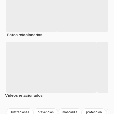
Fotos relacionadas
Vídeos relacionados
Premium
Premium
Premium
Premium
ilustraciones
prevencion
mascarilla
proteccion
vi