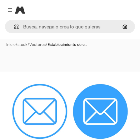
Magnific
Close menu
Buscar
Inicio
/
stock
/
Vectores
/
Establecimiento de c…