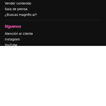
Vender contenido
Sala de prensa
¿Buscas magnific.ai?
Síguenos
Atención al cliente
Instagram
YouTube
LinkedIn
TikTok
Discord
X
Reddit
Copyright © 2010-
2026
Freepik Company S.L.U.
Todos los derechos
reservados
.