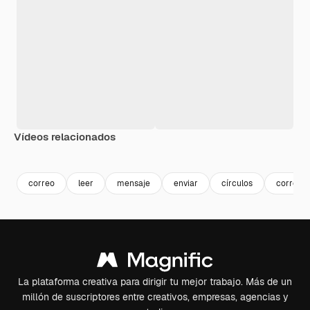
Vídeos relacionados
Premium
Premium
Premium
Premium
correo
leer
mensaje
enviar
círculos
correo e
La plataforma creativa para dirigir tu mejor trabajo. Más de un
millón de suscriptores entre creativos, empresas, agencias y