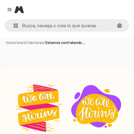
Magnific
Close menu
Buscar
Inicio
/
stock
/
Vectores
/
Estamos contratando …