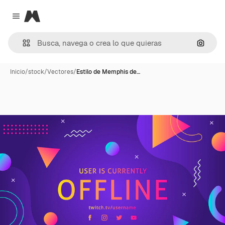
Magnific
Close menu
Buscar
Inicio
/
stock
/
Vectores
/
Estilo de Memphis de…