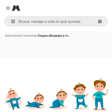
Magnific
Close menu
Buscar
Inicio
/
stock
/
Vectores
/
Etapas dibujadas a m…