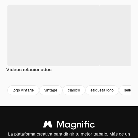
Vídeos relacionados
Premium
Premium
Premium
Premium
logo vintage
vintage
clasico
etiqueta logo
sello vi
La plataforma creativa para dirigir tu mejor trabajo. Más de un