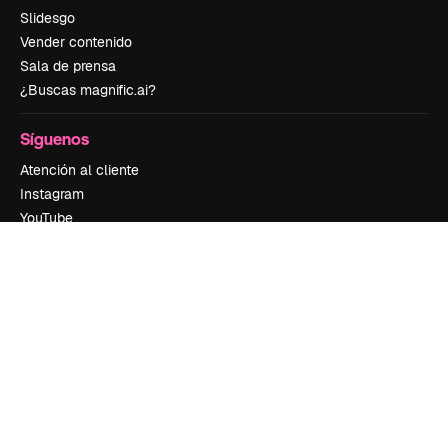
Slidesgo
Vender contenido
Sala de prensa
¿Buscas magnific.ai?
Síguenos
Atención al cliente
Instagram
YouTube
LinkedIn
TikTok
Discord
X
Reddit
Copyright © 2010-
2026
Freepik Company S.L.U.
Todos los derechos
reservados
.