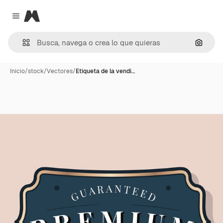
Magnific
Close menu
Buscar
Inicio
/
stock
/
Vectores
/
Etiqueta de la vendi…