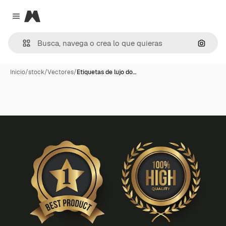
Magnific
Close menu
Buscar
Inicio
/
stock
/
Vectores
/
Etiquetas de lujo do…