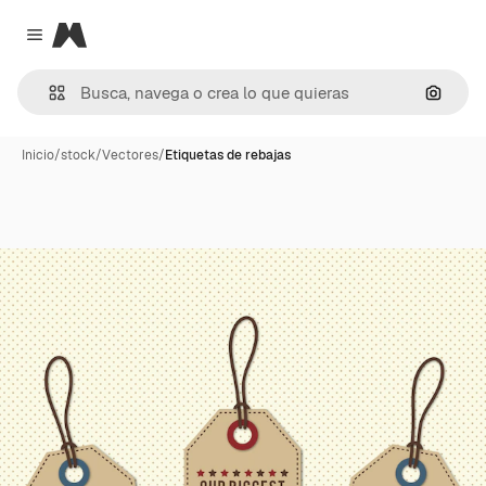
Magnific
Close menu
Buscar
Inicio
/
stock
/
Vectores
/
Etiquetas de rebajas