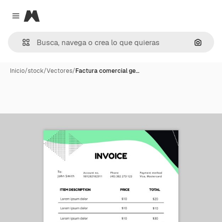
Magnific
Close menu
Buscar
Inicio
/
stock
/
Vectores
/
Factura comercial ge…