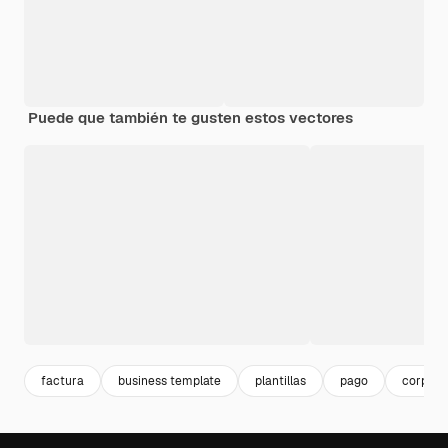
Puede que también te gusten estos vectores
factura
business template
plantillas
pago
corpora