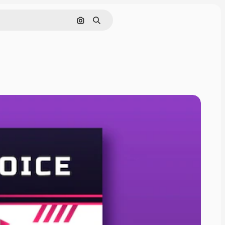
Buscar por imagen
Buscar