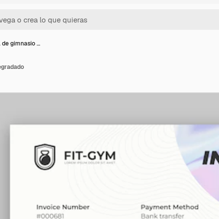
 de gimnasio …
egradado