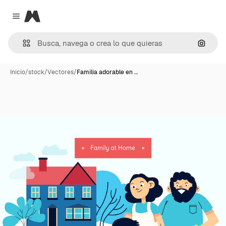
Magnific
Close menu
Buscar
Inicio
/
stock
/
Vectores
/
Familia adorable en …