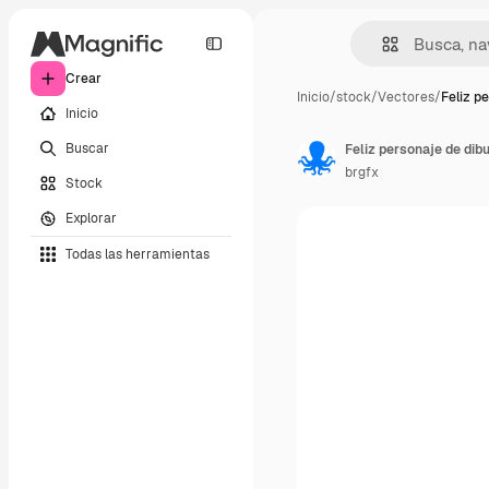
Crear
Inicio
/
stock
/
Vectores
/
Feliz p
Inicio
Buscar
Feliz personaje de dib
brgfx
Stock
Explorar
Todas las herramientas