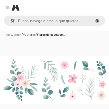
Magnific
Close menu
Buscar
Inicio
/
stock
/
Vectores
/
Flores de la colecci…