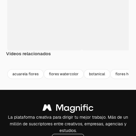
Vídeos relacionados
Premium
Premium
Generado por IA
Premium
Premium
Generado p
acuarela flores
flores watercolor
botanical
flores hojas
La plataforma creativa para dirigir tu mejor trabajo. Más de un
millón de suscriptores entre creativos, empresas, agencias y
estudios.