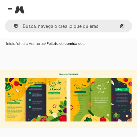
Magnific
Close menu
Buscar
Inicio
/
stock
/
Vectores
/
Folleto de comida de…