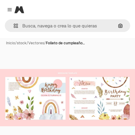
Magnific
Close menu
Buscar
Inicio
/
stock
/
Vectores
/
Folleto de cumpleaño…