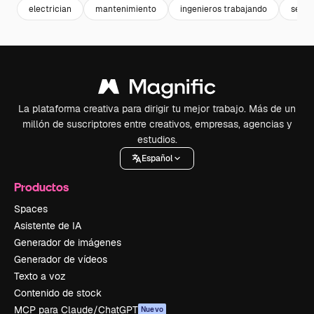
electrician
mantenimiento
ingenieros trabajando
servi
La plataforma creativa para dirigir tu mejor trabajo. Más de un
millón de suscriptores entre creativos, empresas, agencias y
estudios.
Español
Productos
Spaces
Asistente de IA
Generador de imágenes
Generador de vídeos
Texto a voz
Contenido de stock
MCP para Claude/ChatGPT
Nuevo