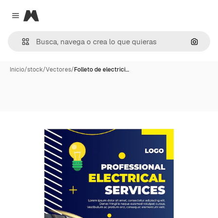
Magnific
Close menu
Buscar
Inicio
/
stock
/
Vectores
/
Folleto de electrici…