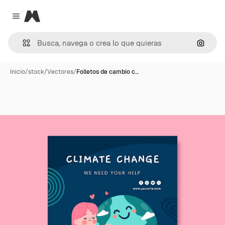
Magnific
Close menu
Buscar
Inicio
/
stock
/
Vectores
/
Folletos de cambio c…