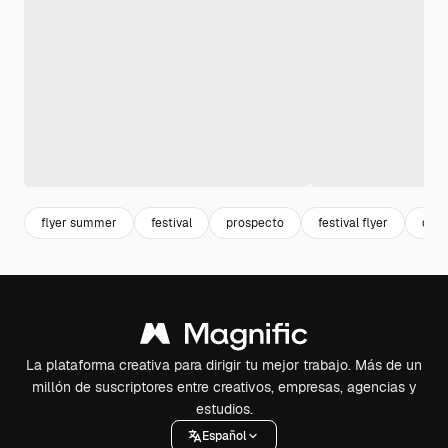
flyer summer
festival
prospecto
festival flyer
danc
La plataforma creativa para dirigir tu mejor trabajo. Más de un
millón de suscriptores entre creativos, empresas, agencias y
estudios.
Español