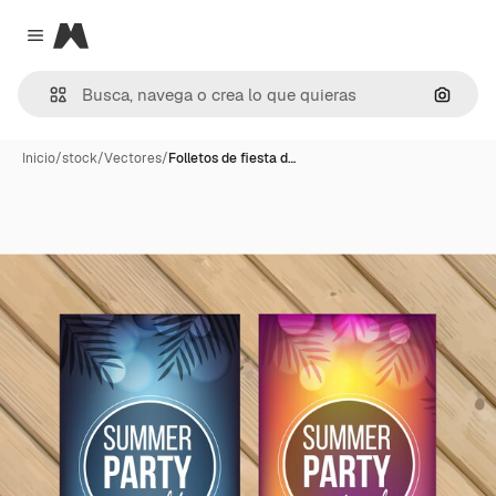
Magnific
Close menu
Buscar
Inicio
/
stock
/
Vectores
/
Folletos de fiesta d…