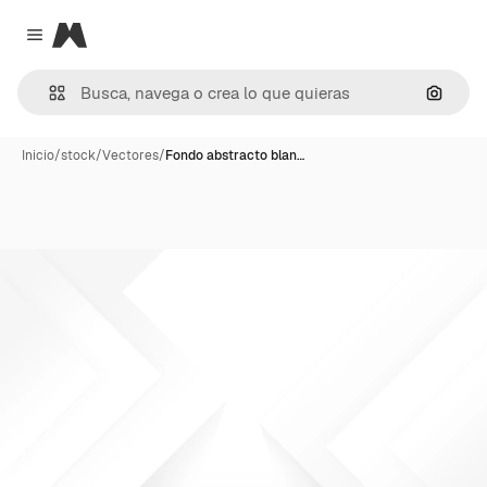
Magnific
Close menu
Buscar
Inicio
/
stock
/
Vectores
/
Fondo abstracto blan…