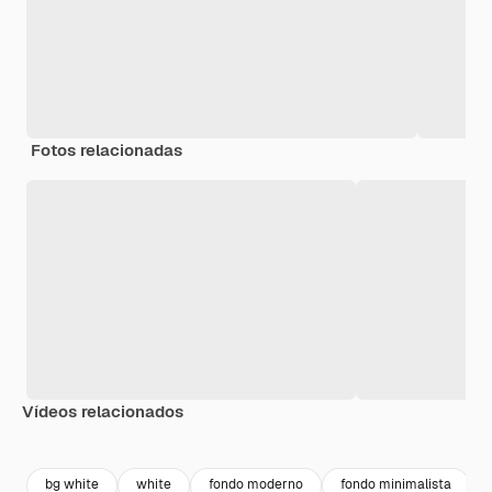
Fotos relacionadas
Vídeos relacionados
Premium
Premium
Premium
Premium
bg white
white
fondo moderno
fondo minimalista