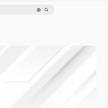
Buscar por imagen
Buscar