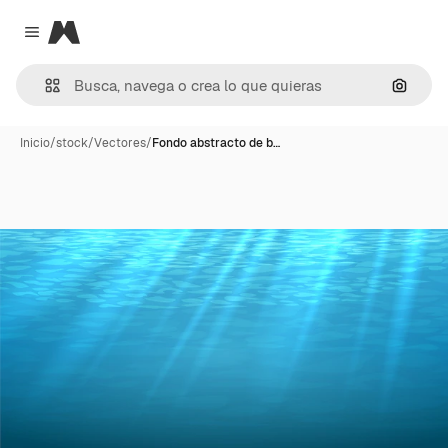
Magnific
Close menu
Buscar
Inicio
/
stock
/
Vectores
/
Fondo abstracto de b…