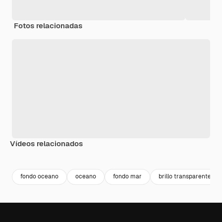
Fotos relacionadas
Vídeos relacionados
Premium
Premium
fondo oceano
oceano
fondo mar
brillo transparente