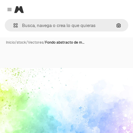
Magnific
Close menu
Buscar
Inicio
/
stock
/
Vectores
/
Fondo abstracto de m…