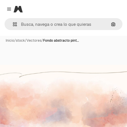
Magnific
Close menu
Buscar
Inicio
/
stock
/
Vectores
/
Fondo abstracto pint…