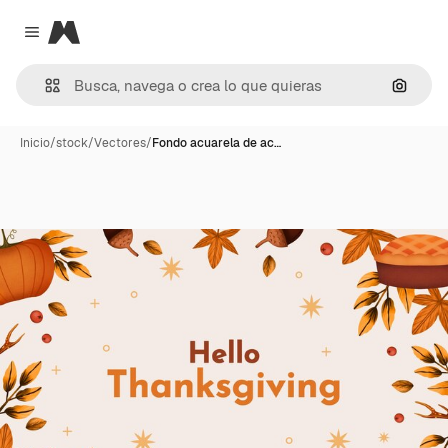
Magnific
Close menu
Buscar
Inicio
/
stock
/
Vectores
/
Fondo acuarela de ac…