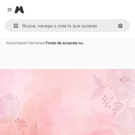
Magnific
Close menu
Buscar
Inicio
/
stock
/
Vectores
/
Fondo de acuarela co…