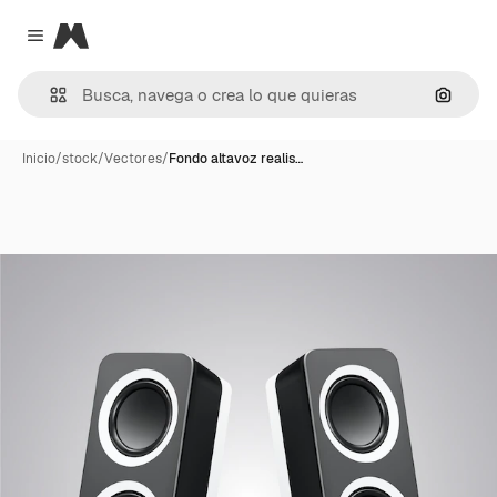
Magnific
Close menu
Buscar
Inicio
/
stock
/
Vectores
/
Fondo altavoz realis…