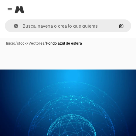
Magnific
Close menu
Buscar
Inicio
/
stock
/
Vectores
/
Fondo azul de esfera