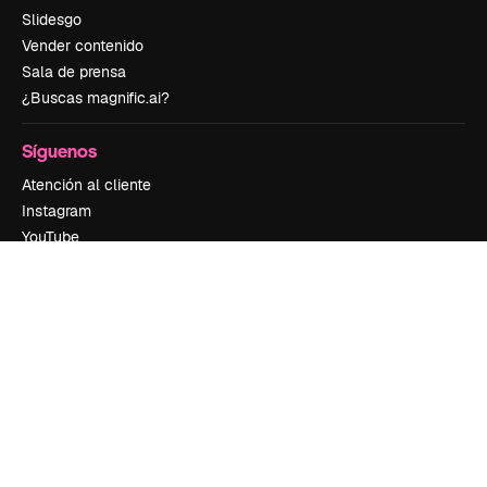
Slidesgo
Vender contenido
Sala de prensa
¿Buscas magnific.ai?
Síguenos
Atención al cliente
Instagram
YouTube
LinkedIn
TikTok
Discord
X
Reddit
Copyright © 2010-
2026
Freepik Company S.L.U.
Todos los derechos
reservados
.