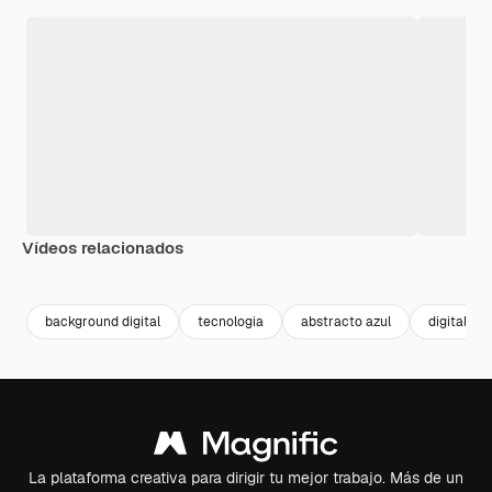
Vídeos relacionados
Premium
Premium
Premium
Premium
background digital
tecnologia
abstracto azul
digital
La plataforma creativa para dirigir tu mejor trabajo. Más de un