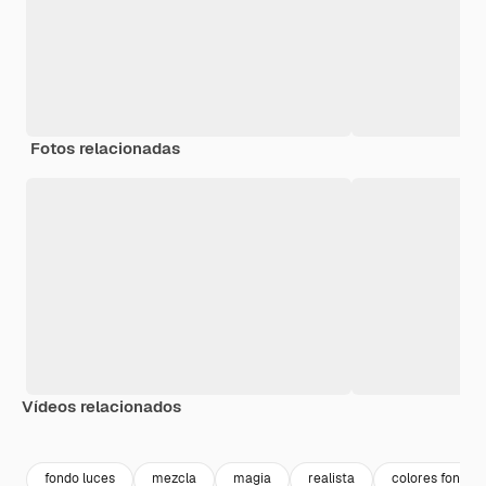
Fotos relacionadas
Vídeos relacionados
Premium
Premium
Premium
Premium
fondo luces
mezcla
magia
realista
colores fondo