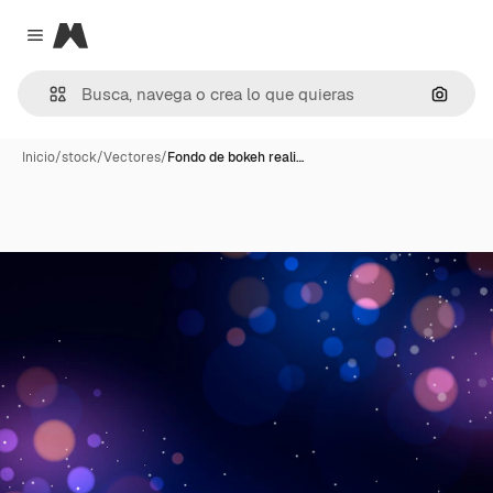
Magnific
Close menu
Buscar
Inicio
/
stock
/
Vectores
/
Fondo de bokeh reali…