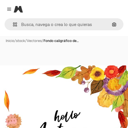
Magnific
Close menu
Buscar
Inicio
/
stock
/
Vectores
/
Fondo caligráfico de…