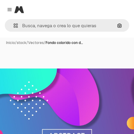
Magnific
Close menu
Buscar
Inicio
/
stock
/
Vectores
/
Fondo colorido con d…