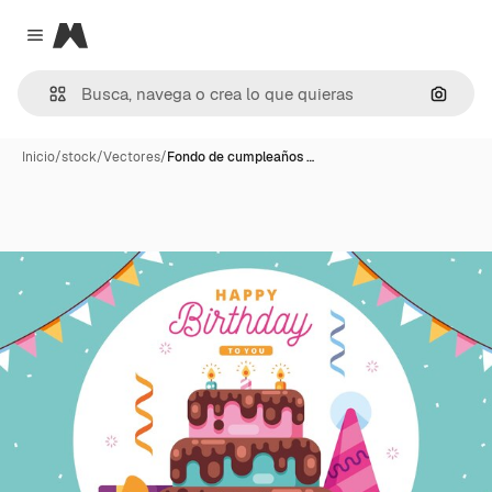
Magnific
Close menu
Buscar
Inicio
/
stock
/
Vectores
/
Fondo de cumpleaños …