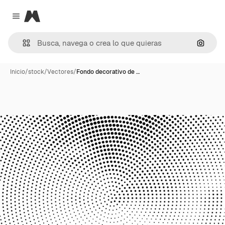
Magnific
Close menu
Buscar
Inicio
/
stock
/
Vectores
/
Fondo decorativo de …