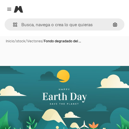
Magnific
Close menu
Buscar
Inicio
/
stock
/
Vectores
/
Fondo degradado del …