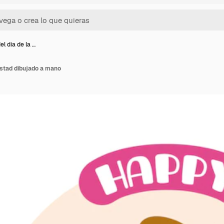
l día de la …
istad dibujado a mano