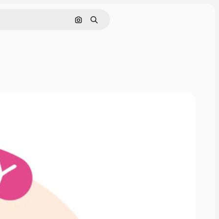
Buscar por imagen
Buscar