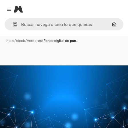
Magnific
Close menu
Buscar
Inicio
/
stock
/
Vectores
/
Fondo digital de pun…