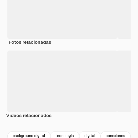
Fotos relacionadas
Vídeos relacionados
Premium
Premium
Premium
Premium
background digital
tecnologia
digital
conexiones
n