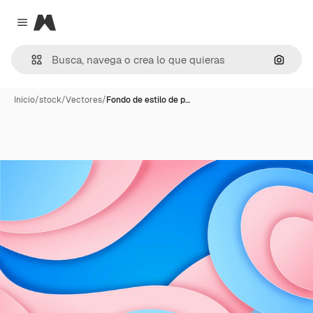
Magnific
Close menu
Buscar
Inicio
/
stock
/
Vectores
/
Fondo de estilo de p…