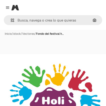
Magnific
Close menu
Buscar
Inicio
/
stock
/
Vectores
/
Fondo del festival h…