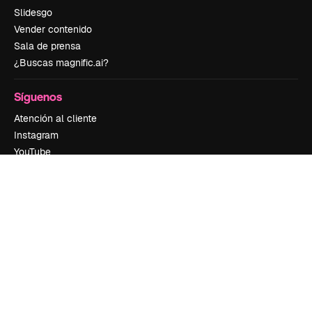
Slidesgo
Vender contenido
Sala de prensa
¿Buscas magnific.ai?
Síguenos
Atención al cliente
Instagram
YouTube
LinkedIn
TikTok
Discord
X
Reddit
Copyright © 2010-
2026
Freepik Company S.L.U.
Todos los derechos
reservados
.