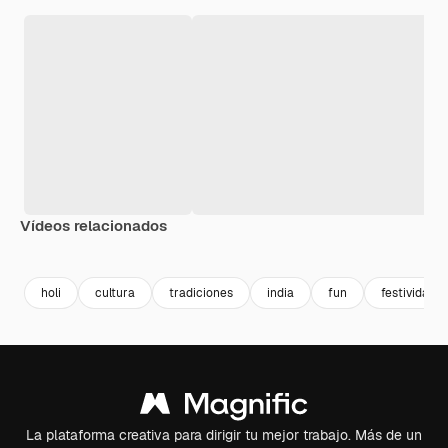
Vídeos relacionados
Premium
Premium
Generado p
holi
cultura
tradiciones
india
fun
festividad
La plataforma creativa para dirigir tu mejor trabajo. Más de un