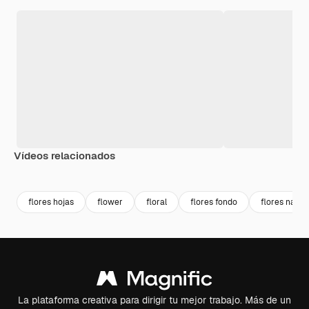
Vídeos relacionados
Premium
Premium
Generado por IA
Premium
Premium
Generado p
flores hojas
flower
floral
flores fondo
flores natur
La plataforma creativa para dirigir tu mejor trabajo. Más de un