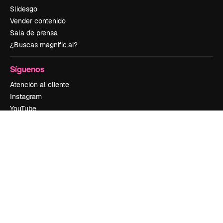
Slidesgo
Vender contenido
Sala de prensa
¿Buscas magnific.ai?
Síguenos
Atención al cliente
Instagram
YouTube
LinkedIn
TikTok
Discord
X
Reddit
Copyright © 2010-
2026
Freepik Company S.L.U.
Todos los derechos
reservados
.