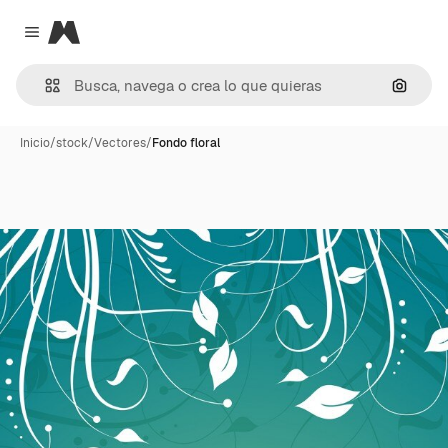
Magnific
Close menu
Buscar
Inicio
/
stock
/
Vectores
/
Fondo floral