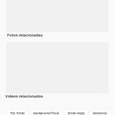
Fotos relacionadas
Vídeos relacionados
Premium
Premium
flor fondo
background floral
fondo hojas
botanical