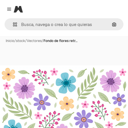
Magnific
Close menu
Buscar
Inicio
/
stock
/
Vectores
/
Fondo de flores retr…