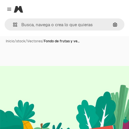
Magnific
Close menu
Buscar
Inicio
/
stock
/
Vectores
/
Fondo de frutas y ve…