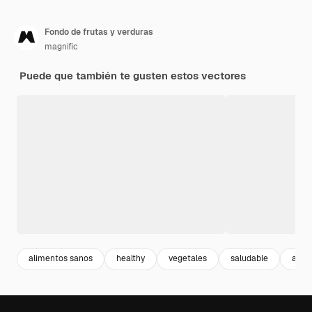
Fondo de frutas y verduras
magnific
Puede que también te gusten estos vectores
alimentos sanos
healthy
vegetales
saludable
alim