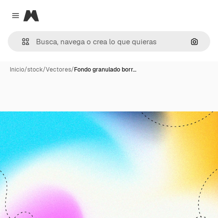
Magnific
Close menu
Buscar
Inicio
/
stock
/
Vectores
/
Fondo granulado borr…