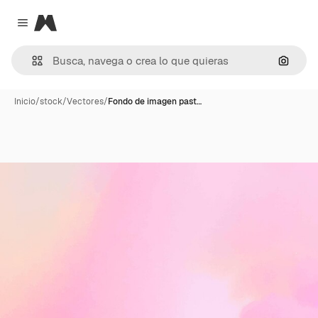
Magnific
Close menu
Buscar
Inicio
/
stock
/
Vectores
/
Fondo de imagen past…