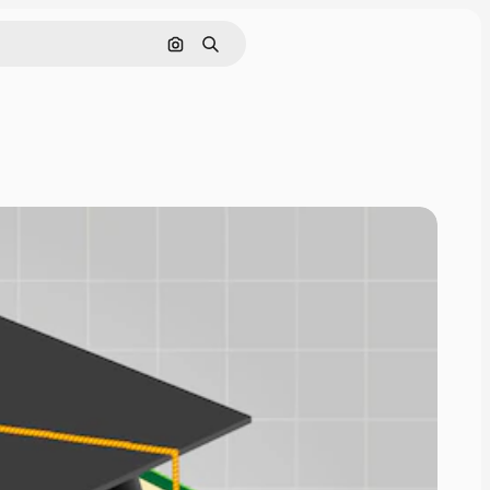
Buscar por imagen
Buscar